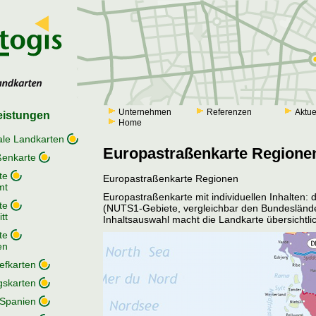
Unternehmen
Referenzen
Aktue
eistungen
Home
tale Landkarten
Europastraßenkarte Regione
ßenkarte
te
Europastraßenkarte Regionen
mt
Europastraßenkarte mit individuellen Inhalten:
te
(NUTS1-Gebiete, vergleichbar den Bundesländ
tt
Inhaltsauswahl macht die Landkarte übersichtli
te
en
iefkarten
skarten
 Spanien