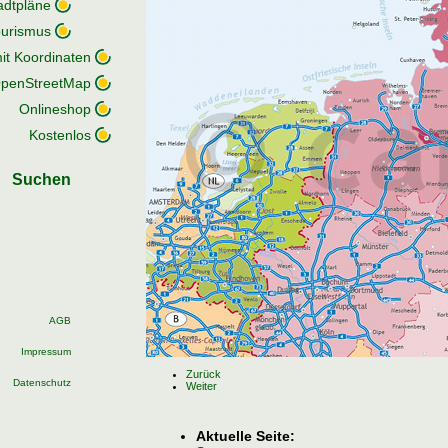
adtpläne
ourismus
it Koordinaten
penStreetMap
Onlineshop
Kostenlos
Suchen
AGB
Impressum
Zurück
Datenschutz
Weiter
Aktuelle Seite: