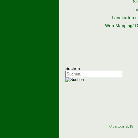
St
T
Landkarten m
Web-Mapping/ O
Suchen...
© cartogis 2015