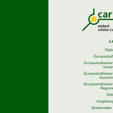
L
Digi
Europastra
Europastraßenkar
Gesa
Europastraßenkar
Ausschni
Europastraßenkar
Region
Rel
Umgebung
Straßenatlas