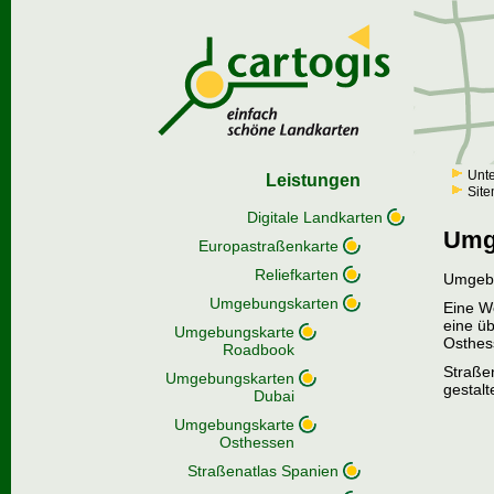
Unt
Leistungen
Sit
Digitale Landkarten
Umg
Europastraßenkarte
Reliefkarten
Umgebu
Umgebungskarten
Eine W
eine ü
Umgebungskarte
Osthes
Roadbook
Straße
Umgebungskarten
gestalt
Dubai
Umgebungskarte
Osthessen
Straßenatlas Spanien