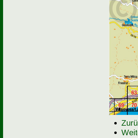
Zurü
Weit