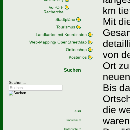
Vor-Ort-
km tie
Recherche
Mit di
Stadtpläne
Tourismus
Gesamt
Landkarten mit Koordinaten
detail
Web-Mapping/ OpenStreetMap
Onlineshop
von d
Kostenlos
Ort zu
Suchen
neuen
Suchen...
Bis da
Ortsc
die we
AGB
waren
Impressum
Datenschutz