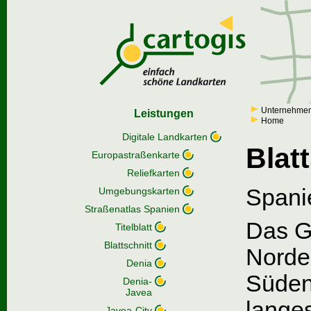
Unternehme
Leistungen
Home
Digitale Landkarten
Blat
Europastraßenkarte
Reliefkarten
Spanie
Umgebungskarten
Straßenatlas Spanien
Das Ge
Titelblatt
Blattschnitt
Norde
Denia
Süden
Denia-
Javea
langes
Javea-City