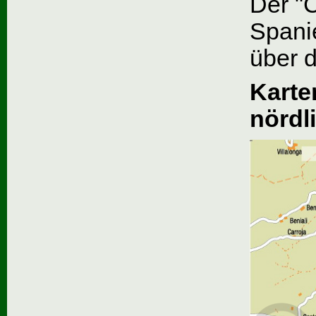
Der "C
Spani
über 
Karte
nördl