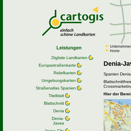
Unternehme
Leistungen
Home
Digitale Landkarten
Denia-Ja
Europastraßenkarte
Reliefkarten
Spanien Denia
Umgebungskarten
Blattschnittfre
Crossmarketin
Straßenatlas Spanien
Hier der Bere
Titelblatt
Blattschnitt
Denia
Denia-
Javea
Javea-City